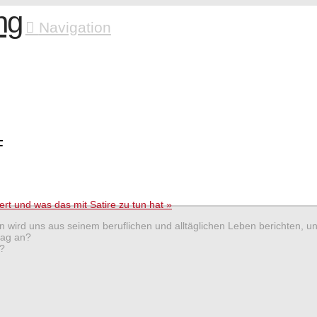
Navigation
F
ert und was das mit Satire zu tun hat
»
an wird uns aus seinem beruflichen und alltäglichen Leben berichten, u
tag an?
t?