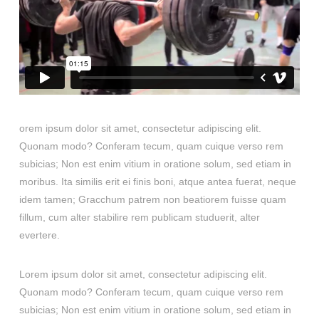
orem ipsum dolor sit amet, consectetur adipiscing elit.
Quonam modo? Conferam tecum, quam cuique verso rem
subicias; Non est enim vitium in oratione solum, sed etiam in
moribus. Ita similis erit ei finis boni, atque antea fuerat, neque
idem tamen; Gracchum patrem non beatiorem fuisse quam
fillum, cum alter stabilire rem publicam studuerit, alter
evertere.
Lorem ipsum dolor sit amet, consectetur adipiscing elit.
Quonam modo? Conferam tecum, quam cuique verso rem
subicias; Non est enim vitium in oratione solum, sed etiam in