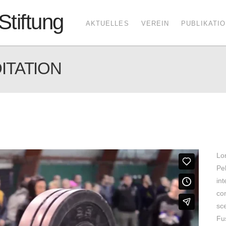
AKTUELLES
VEREIN
PUBLIKATI
ITATION
Lor
Pel
int
con
sce
Fu