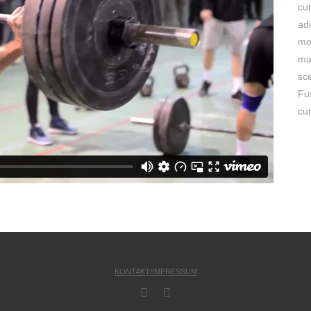
cu
adi
mol
mau
sce
Fu
cu
KONTAKT/IMPRESSUM