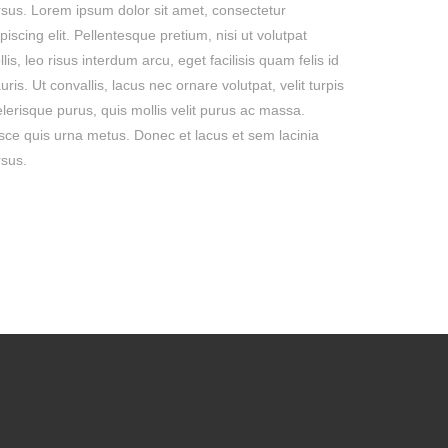
rsus. Lorem ipsum dolor sit amet, consectetur
piscing elit. Pellentesque pretium, nisi ut volutpat
lis, leo risus interdum arcu, eget facilisis quam felis id
ris. Ut convallis, lacus nec ornare volutpat, velit turpis
lerisque purus, quis mollis velit purus ac massa.
sce quis urna metus. Donec et lacus et sem lacinia
rsus.