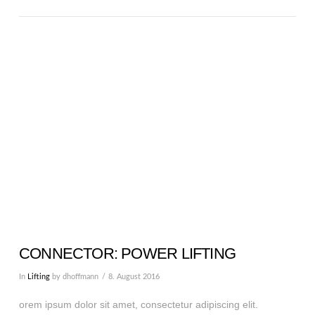
VIEW POST
CONNECTOR: POWER LIFTING
In
Lifting
by dhoffmann
8. August 2016
orem ipsum dolor sit amet, consectetur adipiscing elit.