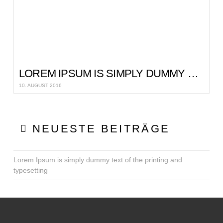
LOREM IPSUM IS SIMPLY DUMMY TEXT OF THE PRINTING AND TYPESETTING
10. AUGUST 2016
NEUESTE BEITRÄGE
Lorem Ipsum is simply dummy text of the printing and
typesetting