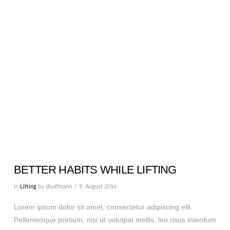
VIEW POST
BETTER HABITS WHILE LIFTING
In
Lifting
by dhoffmann
9. August 2016
Lorem ipsum dolor sit amet, consectetur adipiscing elit.
Pellentesque pretium, nisi ut volutpat mollis, leo risus interdum