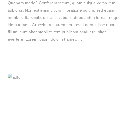
Quonam modo? Conferam tecum, quam cuique verso rem
subicias; Non est enim vitium in oratione solum, sed etiam in
moribus. Ita similis erit ei finis boni, atque antea fuerat, neque
idem tamen; Gracchum patrem non beatiorem fuisse quam
fillum, cum alter stabilire rem publicam studuerit, alter
evertere. Lorem ipsum dolor sit amet, …
VIEW POST